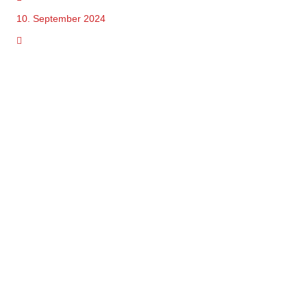
10. September 2024
Pressemitteilung
Machine Learning-basiertes Degradationsmonitoring für
Asphaltstraßenbefestigungen – SenAD2 – Linksammlung zur
Öffentlichkeitsarbeit
mehr lesen