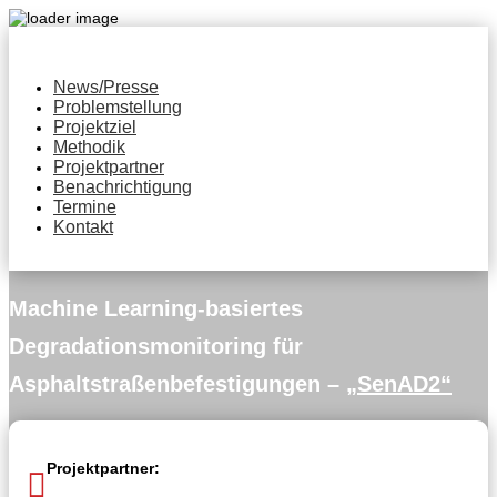
News/Presse
Problemstellung
Projektziel
Methodik
Projektpartner
Benachrichtigung
Termine
Kontakt
Machine Learning-basiertes
Degradationsmonitoring für
Asphaltstraßenbefestigungen –
„SenAD2“
Projektpartner:
